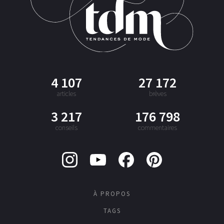
4 107
27 172
articles
brèves
3 217
176 798
conseils
commentaires
À PROPOS
TAGS