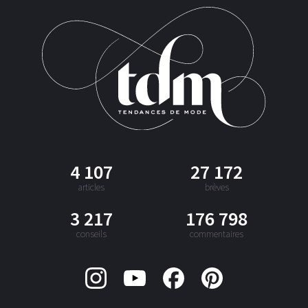
4 107
27 172
articles
brèves
3 217
176 798
conseils
commentaires