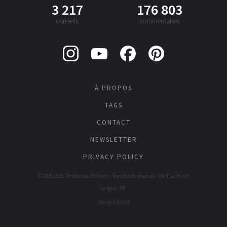
3 217
176 803
conseils
commentaires
À PROPOS
TAGS
CONTACT
NEWSLETTER
PRIVACY POLICY
© 2006-2026 Tendances de Mode - Tous droits réservés - Par
Lise Huret
Langue : FR
Colorz
Site by