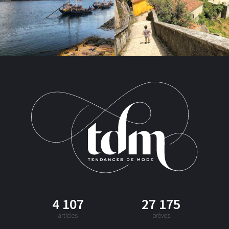
4 107
27 175
articles
brèves