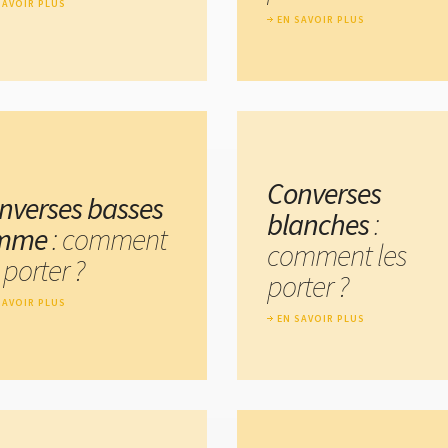
SAVOIR PLUS
EN SAVOIR PLUS
Converses
nverses basses
blanches
:
mme
: comment
comment les
 porter ?
porter ?
SAVOIR PLUS
EN SAVOIR PLUS