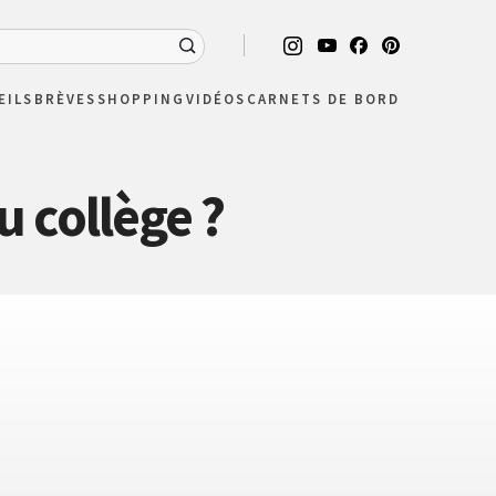
EILS
BRÈVES
SHOPPING
VIDÉOS
CARNETS DE BORD
u collège ?