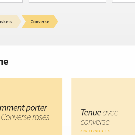
askets
Converse
me
mment porter
Tenue
avec
s Converse roses
converse
EN SAVOIR PLUS