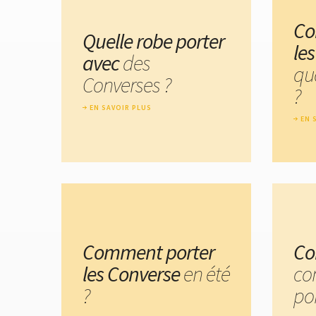
Co
Quelle robe porter
le
avec
des
qu
Converses ?
?
EN SAVOIR PLUS
EN 
Comment porter
Co
les Converse
en été
co
?
por