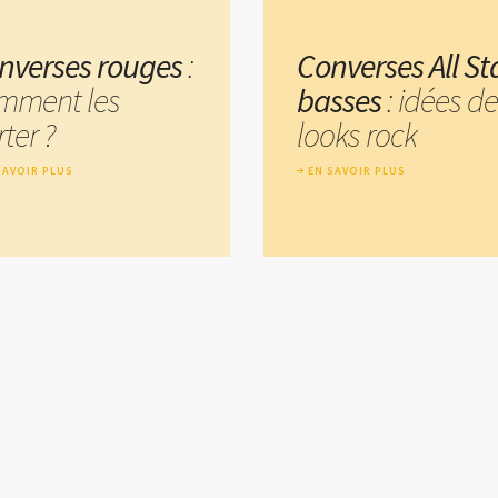
nverses rouges
:
Converses All St
mment les
basses
: idées de
ter ?
looks rock
SAVOIR PLUS
EN SAVOIR PLUS