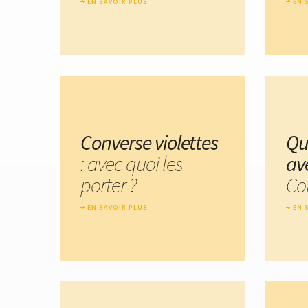
EN SAVOIR PLUS
EN 
Converse violettes
Qu
: avec quoi les
av
porter ?
Co
EN SAVOIR PLUS
EN 