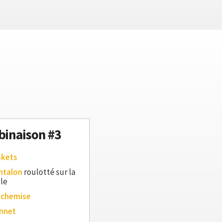
inaison #3
skets
ntalon
roulotté sur la
lle
 chemise
nnet