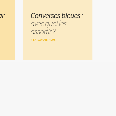
ar
Converses bleues
:
avec quoi les
assortir ?
EN SAVOIR PLUS