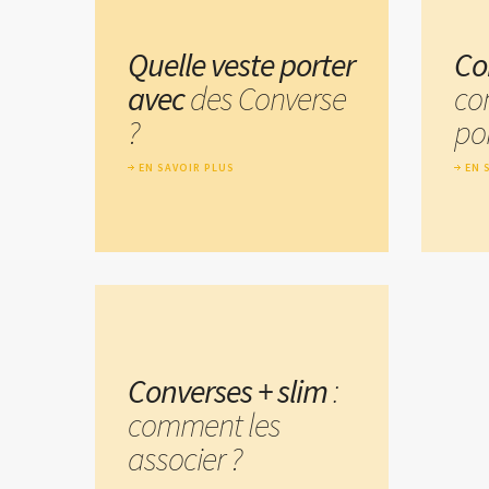
Quelle veste porter
Co
avec
des Converse
co
?
por
EN SAVOIR PLUS
EN 
Converses + slim
:
comment les
associer ?