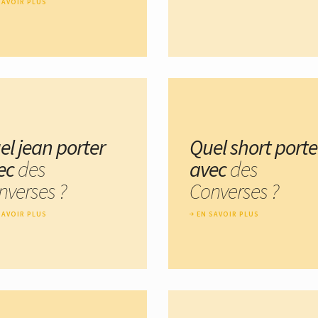
SAVOIR PLUS
el jean porter
Quel short porte
ec
des
avec
des
nverses ?
Converses ?
SAVOIR PLUS
EN SAVOIR PLUS