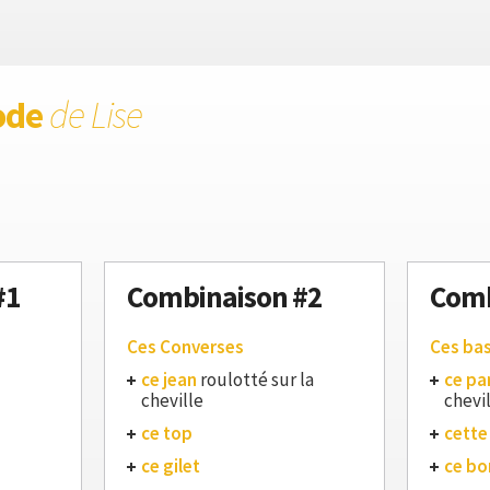
ode
de Lise
#1
Combinaison #2
Comb
Ces Converses
Ces ba
ce jean
roulotté sur la
ce pa
cheville
chevi
ce top
cette
ce gilet
ce bo