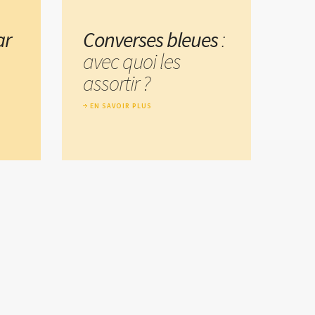
ar
Converses bleues
:
avec quoi les
assortir ?
EN SAVOIR PLUS