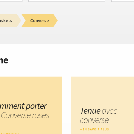
askets
Converse
me
mment porter
Tenue
avec
s Converse roses
converse
EN SAVOIR PLUS
SAVOIR PLUS