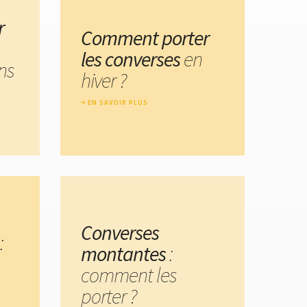
r
Comment porter
les converses
en
ns
hiver ?
EN SAVOIR PLUS
Converses
:
montantes
:
comment les
porter ?