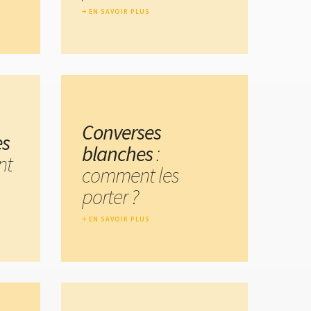
EN SAVOIR PLUS
Converses
es
blanches
:
nt
comment les
porter ?
EN SAVOIR PLUS