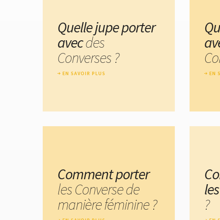
Quelle jupe porter
Qu
avec
des
av
Converses ?
Co
EN SAVOIR PLUS
EN 
Comment porter
Co
les Converse de
le
manière féminine ?
?