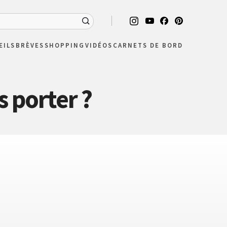
EILS
BRÈVES
SHOPPING
VIDÉOS
CARNETS DE BORD
 porter ?