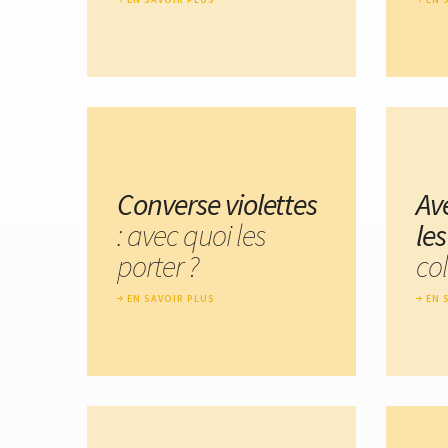
Converse violettes
Av
: avec quoi les
le
porter ?
col
EN SAVOIR PLUS
EN 