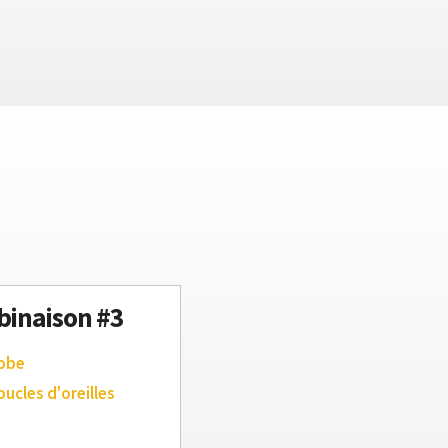
inaison #3
robe
oucles d'oreilles