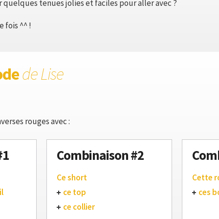
quelques tenues jolies et faciles pour aller avec ?
 fois ^^ !
ode
de Lise
verses rouges avec :
#1
Combinaison #2
Comb
Ce short
Cette 
l
ce top
ces b
ce collier