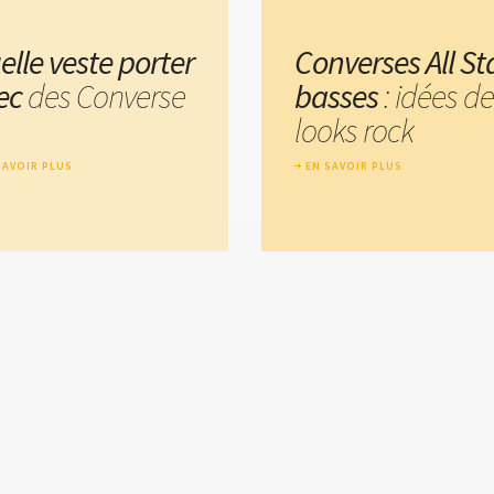
elle veste porter
Converses All St
ec
des Converse
basses
: idées de
looks rock
SAVOIR PLUS
EN SAVOIR PLUS