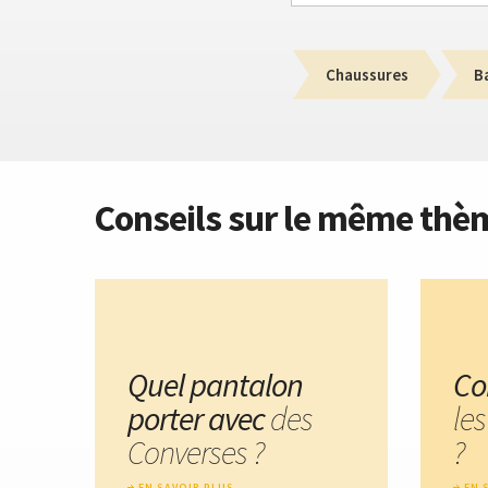
Chaussures
B
Conseils sur le même thè
Quel pantalon
Co
porter avec
des
le
Converses ?
?
EN SAVOIR PLUS
EN 