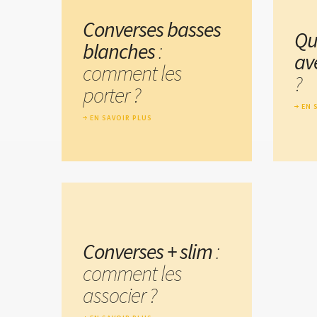
Converses basses
Qu
blanches
:
av
comment les
?
porter ?
EN 
EN SAVOIR PLUS
Converses + slim
:
comment les
associer ?