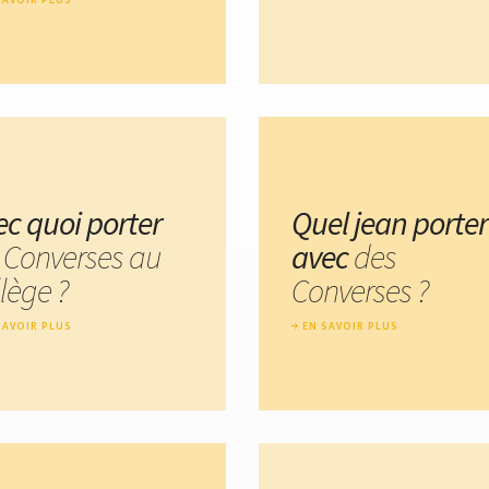
ec quoi porter
Quel jean porter
s
Converses au
avec
des
lège ?
Converses ?
SAVOIR PLUS
EN SAVOIR PLUS