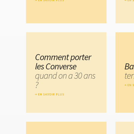
EN SAVOIR PLUS
EN 
Comment porter
les Converse
Ba
quand on a 30 ans
te
?
EN 
EN SAVOIR PLUS