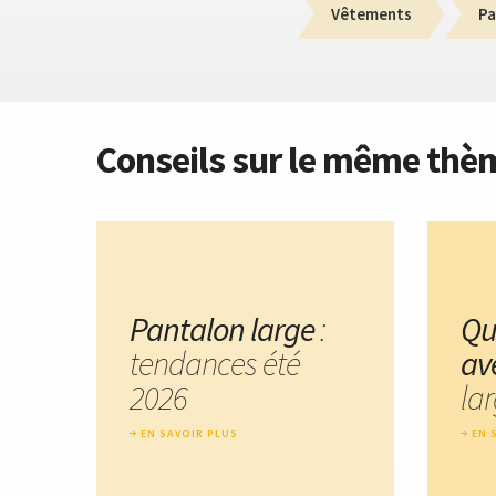
Vêtements
Pa
Conseils sur le même thè
Pantalon large
:
Qu
tendances été
av
2026
lar
EN SAVOIR PLUS
EN 