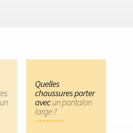
Quelles
res
chaussures porter
 un
avec
un pantalon
large ?
EN SAVOIR PLUS