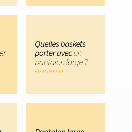
Quelles baskets
er
porter avec
un
pantalon large ?
EN SAVOIR PLUS
r
Pantalon large