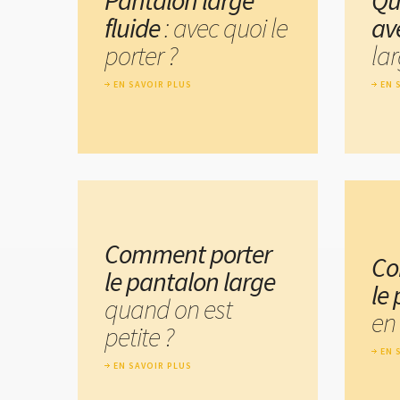
Pantalon large
Qu
fluide
: avec quoi le
av
porter ?
lar
EN SAVOIR PLUS
EN 
Comment porter
Co
le pantalon large
le
quand on est
en 
petite ?
EN 
EN SAVOIR PLUS