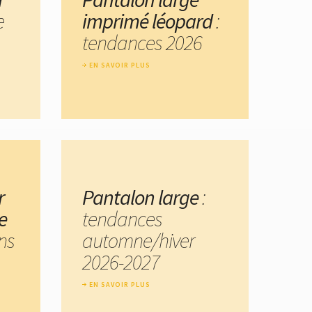
e
imprimé léopard
:
tendances 2026
EN SAVOIR PLUS
r
Pantalon large
:
e
tendances
ns
automne/hiver
2026-2027
EN SAVOIR PLUS