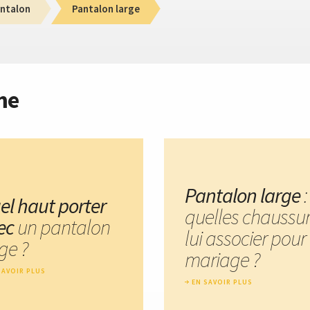
ntalon
Pantalon large
me
Pantalon large
:
el haut porter
quelles chaussu
ec
un pantalon
lui associer pour
ge ?
mariage ?
SAVOIR PLUS
EN SAVOIR PLUS