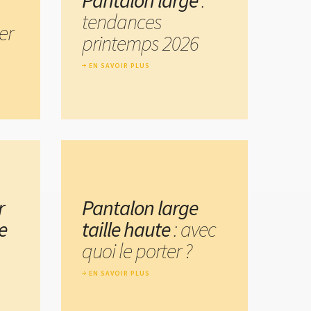
Pantalon large
:
tendances
er
printemps 2026
EN SAVOIR PLUS
r
Pantalon large
e
taille haute
: avec
quoi le porter ?
EN SAVOIR PLUS