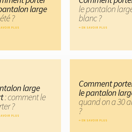
 pantalon large
le pantalon larg
été ?
blanc ?
SAVOIR PLUS
EN SAVOIR PLUS
Comment porte
ntalon large
le pantalon larg
rt
: comment le
quand on a 30 a
ter ?
?
SAVOIR PLUS
EN SAVOIR PLUS