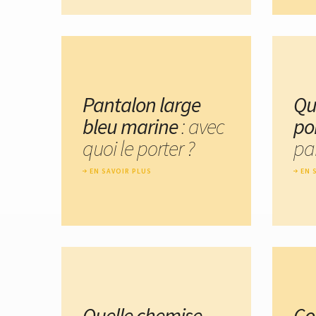
Pantalon large
Qu
bleu marine
: avec
po
quoi le porter ?
pa
EN SAVOIR PLUS
EN 
Quelle chemise
Co