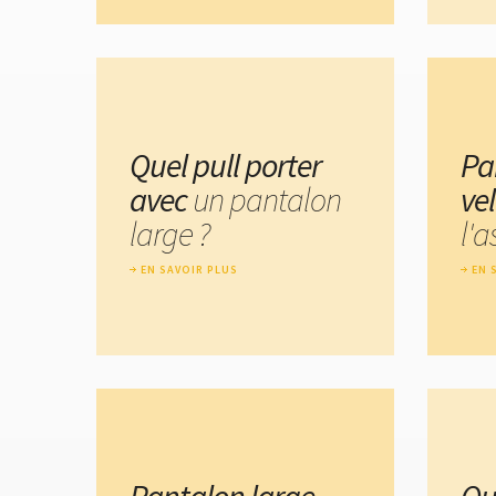
Quel pull porter
Pa
avec
un pantalon
ve
large ?
l'a
EN SAVOIR PLUS
EN 