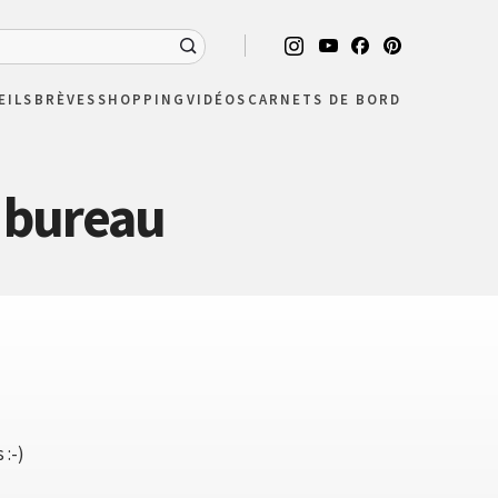
EILS
BRÈVES
SHOPPING
VIDÉOS
CARNETS DE BORD
u bureau
 :-)