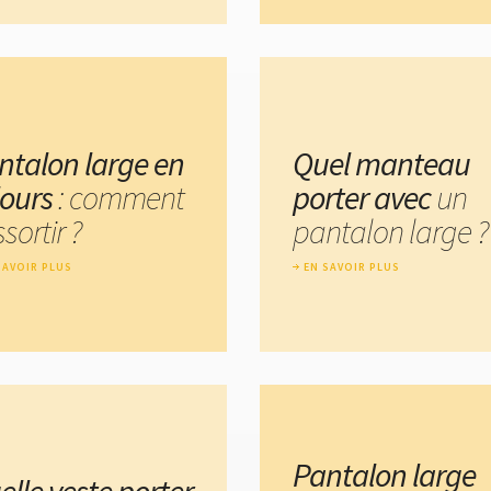
ntalon large en
Quel manteau
lours
: comment
porter avec
un
ssortir ?
pantalon large ?
SAVOIR PLUS
EN SAVOIR PLUS
Pantalon large