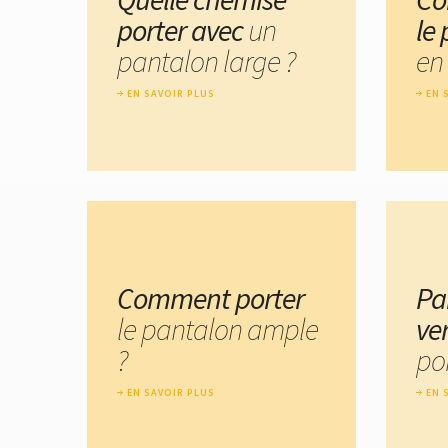
porter avec
un
le
pantalon large ?
en 
EN SAVOIR PLUS
EN 
Comment porter
Pa
le pantalon ample
ve
?
por
EN SAVOIR PLUS
EN 