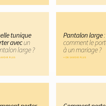
elle tunique
Pantalon large
:
rter avec
un
comment le port
ntalon large ?
à un mariage ?
SAVOIR PLUS
EN SAVOIR PLUS
mment porter
Comment porte