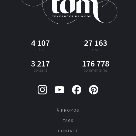
4 107
27 163
articles
brèves
3 217
176 778
conseils
commentaires
À PROPOS
TAGS
CONTACT