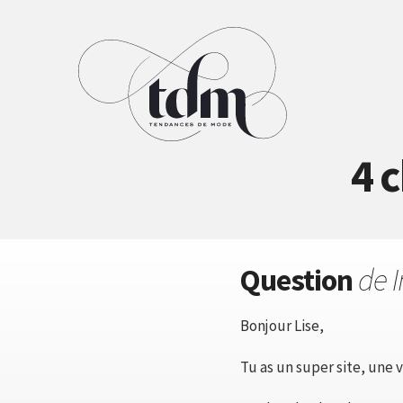
4 c
Question
de 
Bonjour Lise,
Tu as un super site, une 