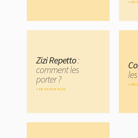
EN 
Zizi Repetto
:
Co
comment les
les
porter ?
EN 
EN SAVOIR PLUS