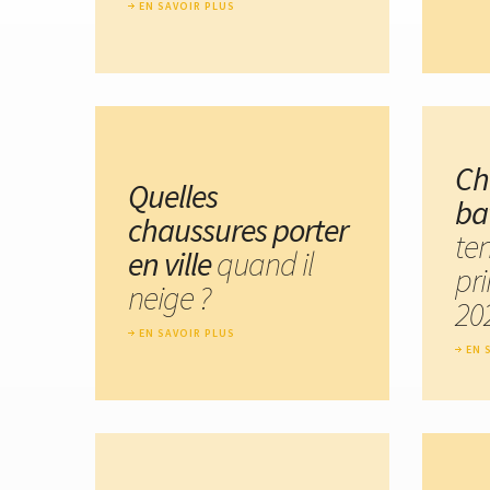
EN SAVOIR PLUS
Ch
Quelles
ba
chaussures porter
te
en ville
quand il
pr
neige ?
20
EN SAVOIR PLUS
EN 