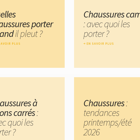
elles
Chaussures cam
aussures porter
: avec quoi les
and
il pleut ?
porter ?
SAVOIR PLUS
EN SAVOIR PLUS
aussures à
Chaussures
:
lons carrés
:
tendances
ec quoi les
printemps/été
ter ?
2026