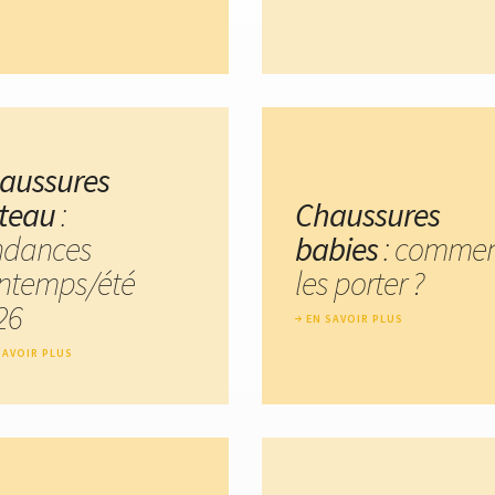
aussures
teau
:
Chaussures
ndances
babies
: comme
intemps/été
les porter ?
26
EN SAVOIR PLUS
SAVOIR PLUS