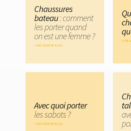
Chaussures
Qu
bateau
: comment
ch
les porter quand
qu
on est une femme ?
EN 
EN SAVOIR PLUS
Ch
Avec quoi porter
ta
les sabots ?
av
por
EN SAVOIR PLUS