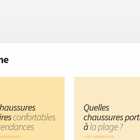
me
chaussures
Quelles
ires
confortables
chaussures port
 tendances
à
la plage ?
SAVOIR PLUS
EN SAVOIR PLUS