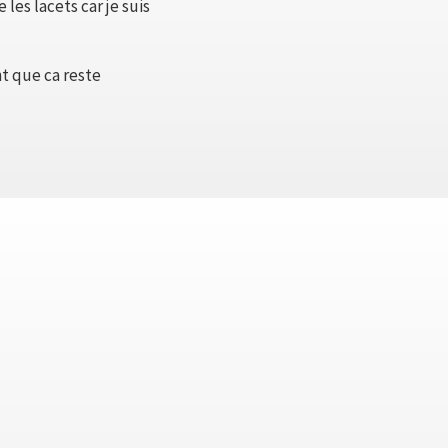
 les lacets car je suis
nt que ca reste