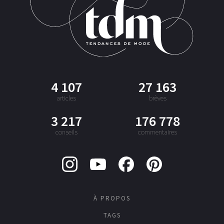
4 107
27 163
articles
brèves
3 217
176 778
conseils
commentaires
À PROPOS
TAGS