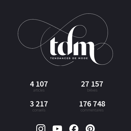
4 107
27 157
articles
brèves
3 217
176 748
conseils
commentaires