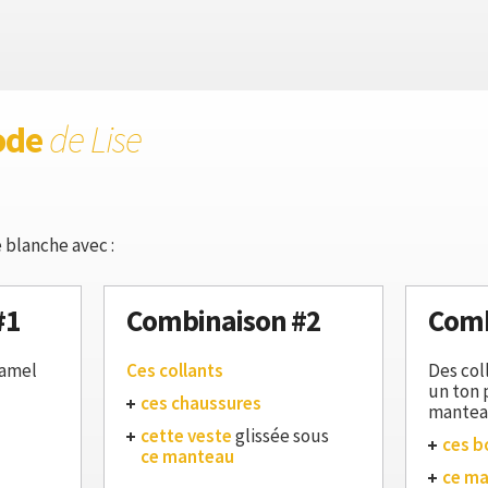
ode
de Lise
 blanche avec :
#1
Combinaison #2
Comb
camel
Ces collants
Des col
un ton p
ces chaussures
mante
cette veste
glissée sous
ces b
ce manteau
ce m