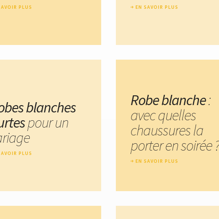
SAVOIR PLUS
EN SAVOIR PLUS
Robe blanche
:
robes blanches
avec quelles
urtes
pour un
chaussures la
riage
porter en soirée 
SAVOIR PLUS
EN SAVOIR PLUS