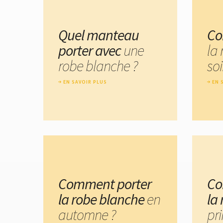
Quel manteau
Co
porter avec
une
la
robe blanche ?
soi
EN SAVOIR PLUS
EN 
Comment porter
Co
la robe blanche
en
la
automne ?
pr