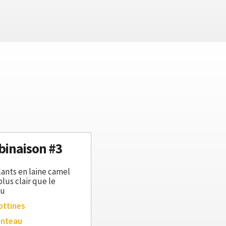
inaison #3
lants en laine camel
lus clair que le
au
ottines
anteau