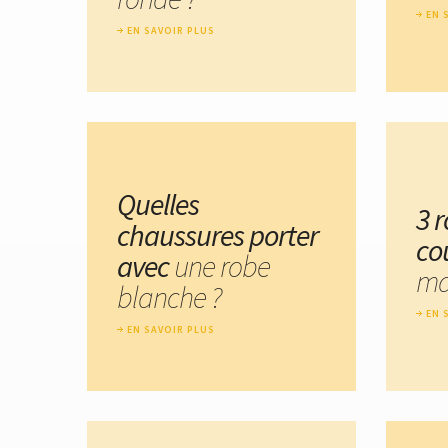
EN 
EN SAVOIR PLUS
Quelles
3 
chaussures porter
co
avec
une robe
ma
blanche ?
EN 
EN SAVOIR PLUS