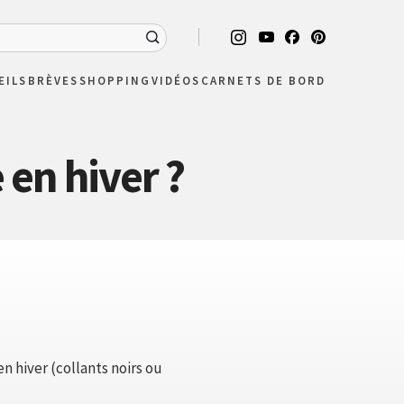
EILS
BRÈVES
SHOPPING
VIDÉOS
CARNETS DE BORD
en hiver ?
n hiver (collants noirs ou