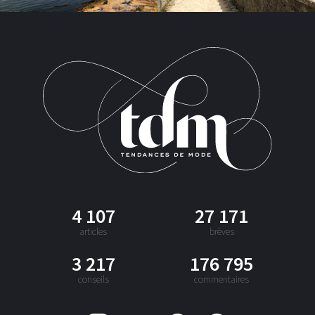
4 107
27 171
articles
brèves
3 217
176 795
conseils
commentaires