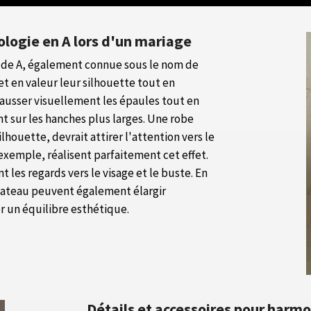
ologie en A lors d'un mariage
 de A, également connue sous le nom de
et en valeur leur silhouette tout en
ehausser visuellement les épaules tout en
nt sur les hanches plus larges. Une robe
houette, devrait attirer l'attention vers le
exemple, réalisent parfaitement cet effet.
t les regards vers le visage et le buste. En
 bateau peuvent également élargir
r un équilibre esthétique.
Détails et accessoires pour harmo