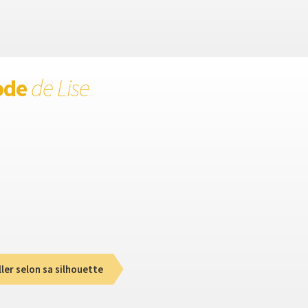
ode
de Lise
ller selon sa silhouette