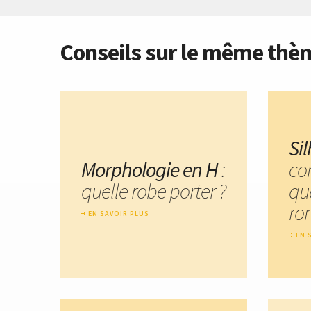
Conseils sur le même thè
Si
Morphologie en H
:
co
quelle robe porter ?
qu
ro
EN SAVOIR PLUS
EN 