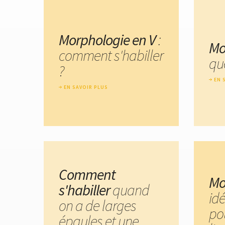
Morphologie en V
:
Mo
comment s'habiller
que
?
EN 
EN SAVOIR PLUS
Comment
Mo
s'habiller
quand
id
on a de larges
po
épaules et une