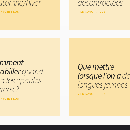
automne/hiver
décontractées
SAVOIR PLUS
EN SAVOIR PLUS
omment
Que mettre
habiller
quand
lorsque l'on a
d
 a les épaules
longues jambes 
rées ?
EN SAVOIR PLUS
SAVOIR PLUS