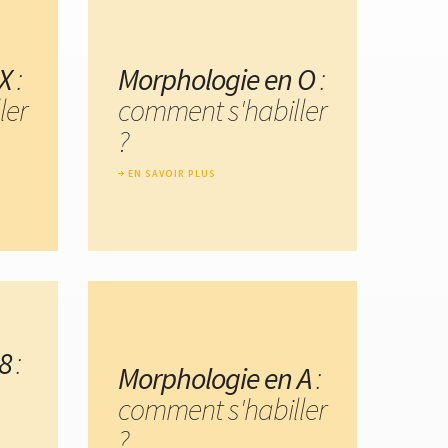
X
:
Morphologie en O
:
ler
comment s'habiller
?
EN SAVOIR PLUS
8
:
Morphologie en A
:
comment s'habiller
?