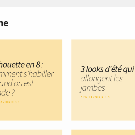
me
lhouette en 8
:
3 looks d'été qui
mment s'habiller
allongent les
and on est
jambes
nde ?
EN SAVOIR PLUS
SAVOIR PLUS