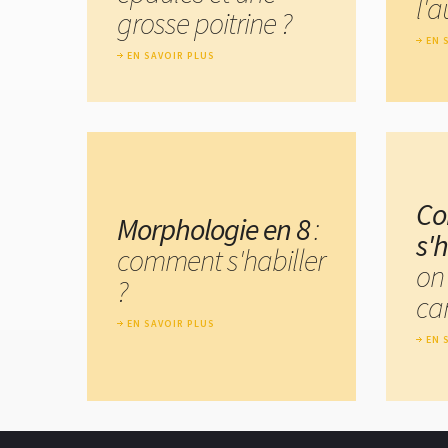
l'
grosse poitrine ?
EN 
EN SAVOIR PLUS
C
Morphologie en 8
:
s'
comment s'habiller
on
?
car
EN SAVOIR PLUS
EN 