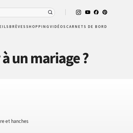
EILS
BRÈVES
SHOPPING
VIDÉOS
CARNETS DE BORD
 à un mariage ?
tre et hanches