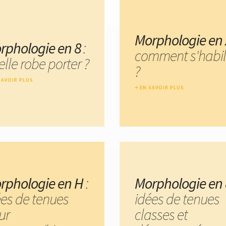
Morphologie en 
rphologie en 8
:
comment s'habil
lle robe porter ?
?
SAVOIR PLUS
EN SAVOIR PLUS
rphologie en H
:
Morphologie en 
ées de tenues
idées de tenues
ur
classes et