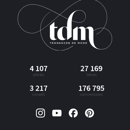
4 107
27 169
articles
brèves
3 217
176 795
conseils
commentaires