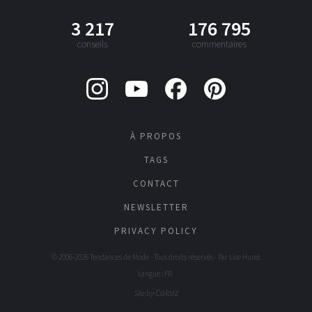
3 217
176 795
conseils
commentaires
À PROPOS
TAGS
CONTACT
NEWSLETTER
PRIVACY POLICY
© 2006-2026 Tendances de Mode - Tous droits réservés - Par
Lise Huret
Langue : FR
Colorz
Site by