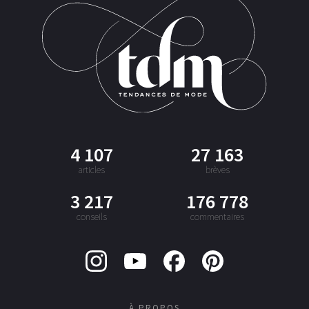
4 107
27 163
articles
brèves
3 217
176 778
conseils
commentaires
À PROPOS