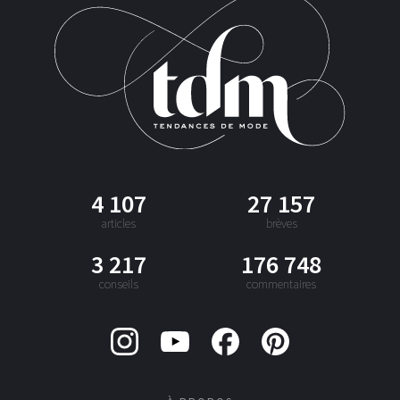
4 107
27 157
articles
brèves
3 217
176 748
conseils
commentaires