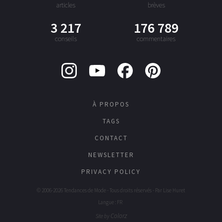
articles
brèves
3 217
176 789
conseils
commentaires
À PROPOS
TAGS
CONTACT
NEWSLETTER
PRIVACY POLICY
© 2006-2026 Tendances de Mode - Tous droits réservés - Par
Lise Huret
Langue : FR
Colorz
Site by