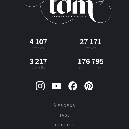
4 107
27 171
articles
brèves
3 217
176 795
conseils
commentaires
À PROPOS
TAGS
CONTACT