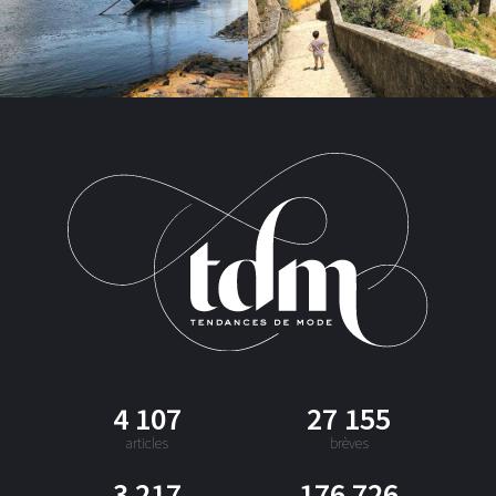
4 107
27 155
articles
brèves
3 217
176 726