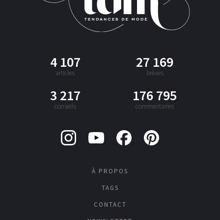
4 107
27 169
articles
brèves
3 217
176 795
conseils
commentaires
À PROPOS
TAGS
CONTACT