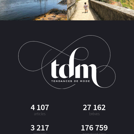
4 107
27 162
articles
brèves
3 217
176 759
conseils
commentaires