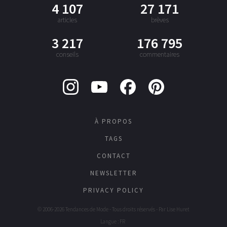
4 107
27 171
articles
brèves
3 217
176 795
conseils
commentaires
À PROPOS
TAGS
CONTACT
NEWSLETTER
PRIVACY POLICY
© 2006-2026 Tendances de Mode - Tous droits réservés - Par
Lise Huret
Langue : FR