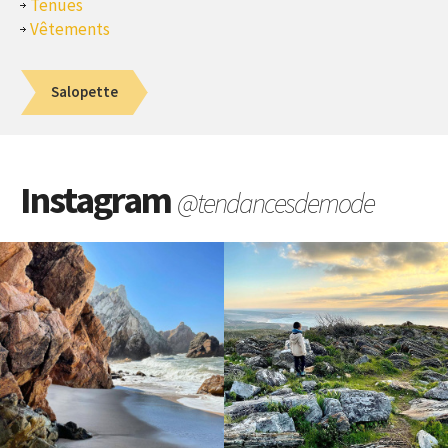
Tenues
Vêtements
Salopette
Instagram
@tendancesdemode