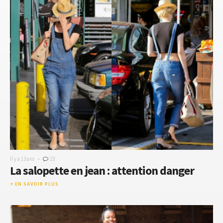
-
Il y a 13 ans
23
La salopette en jean : attention danger
EN SAVOIR PLUS