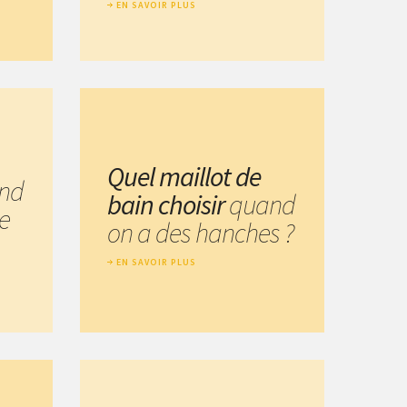
EN SAVOIR PLUS
Quel maillot de
nd
bain choisir
quand
e
on a des hanches ?
EN SAVOIR PLUS