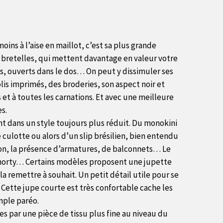
oins à l’aise en maillot, c’est sa plus grande
ns bretelles, qui mettent davantage en valeur votre
, ouverts dans le dos… On peut y dissimuler ses
lis imprimés, des broderies, son aspect noir et
s et à toutes les carnations. Et avec une meilleure
s.
hent dans un style toujours plus réduit. Du monokini
 culotte ou alors d’un slip brésilien, bien entendu
 non, la présence d’armatures, de balconnets… Le
le shorty… Certains modèles proposent une jupette
a remettre à souhait. Un petit détail utile pour se
. Cette jupe courte est très confortable cache les
imple paréo.
s par une pièce de tissu plus fine au niveau du