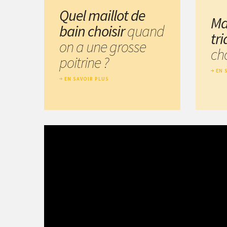
Quel maillot de
Ma
bain choisir
quand
tr
on a une grosse
cho
poitrine ?
EN 
EN SAVOIR PLUS