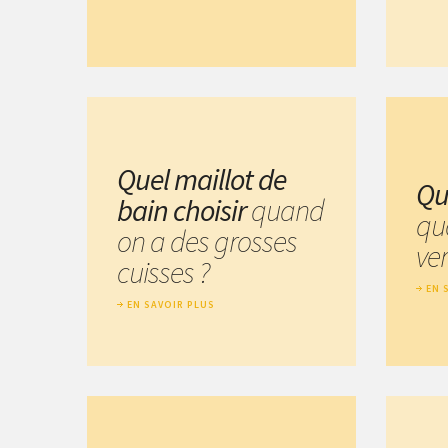
Quel maillot de
Que
bain choisir
quand
qu
on a des grosses
ve
cuisses ?
EN 
EN SAVOIR PLUS