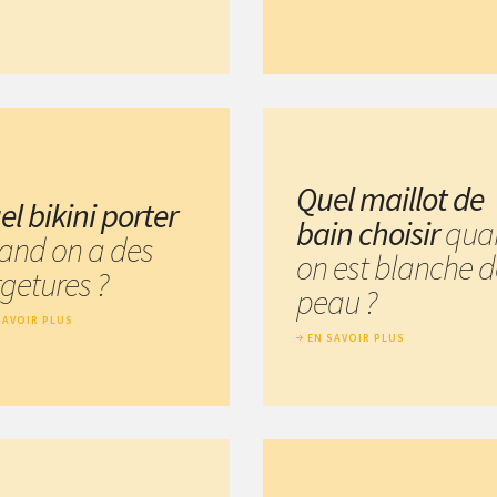
Quel maillot de
l bikini porter
bain choisir
qua
and on a des
on est blanche d
rgetures ?
peau ?
SAVOIR PLUS
EN SAVOIR PLUS