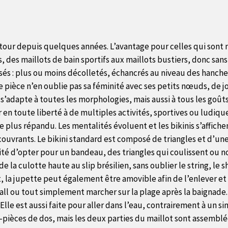
retour depuis quelques années. L’avantage pour celles qui sont m
s, des maillots de bain sportifs aux maillots bustiers, donc sa
s : plus ou moins décolletés, échancrés au niveau des hanches
e pièce n’en oublie pas sa féminité avec ses petits nœuds, de jo
e s’adapte à toutes les morphologies, mais aussi à tous les goût
 en toute liberté à de multiples activités, sportives ou ludique
 le plus répandu. Les mentalités évoluent et les bikinis s’affic
ouvrants. Le bikini standard est composé de triangles et d’une
ilité d’opter pour un bandeau, des triangles qui coulissent ou
 de la culotte haute au slip brésilien, sans oublier le string, 
, la jupette peut également être amovible afin de l’enlever et l
-ball ou tout simplement marcher sur la plage après la baignade
lle est aussi faite pour aller dans l’eau, contrairement à un s
pièces de dos, mais les deux parties du maillot sont assemblée