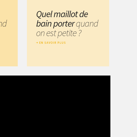
Quel maillot de
nd
bain porter
quand
on est petite ?
EN SAVOIR PLUS