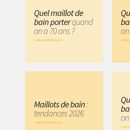
Quel maillot de
Qu
bain porter
quand
ba
on a 70 ans ?
on 
EN SAVOIR PLUS
EN 
Qu
Maillots de bain
:
ba
tendances 2026
on 
EN SAVOIR PLUS
EN 