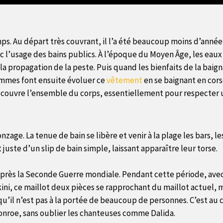
ps. Au départ très couvrant, il l’a été beaucoup moins d’année
ec l’usage des bains publics. À l’époque du Moyen Âge, les ea
a propagation de la peste. Puis quand les bienfaits de la baig
femmes font ensuite évoluer ce
vêtement
en se baignant en cors
ecouvre l’ensemble du corps, essentiellement pour respecter u
nzage. La tenue de bain se libère et venir à la plage les bars, 
juste d’un slip de bain simple, laissant apparaître leur torse.
a après la Seconde Guerre mondiale. Pendant cette période, avec
ni, ce maillot deux pièces se rapprochant du maillot actuel, m
qu’il n’est pas à la portée de beaucoup de personnes. C’est au c
onroe, sans oublier les chanteuses comme Dalida.