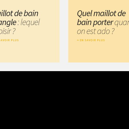
illot de bain
Quel maillot de
iangle
: lequel
bain porter
qua
isir ?
on est ado ?
SAVOIR PLUS
EN SAVOIR PLUS