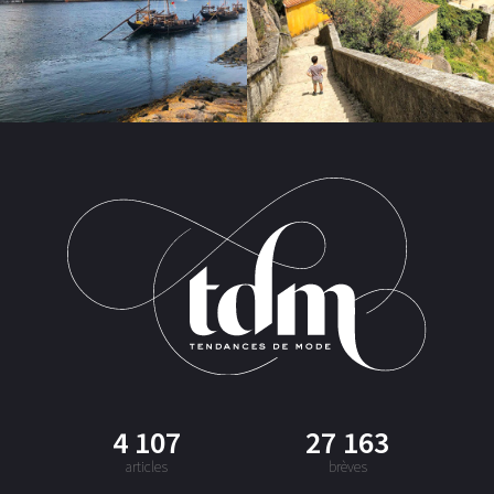
4 107
27 163
articles
brèves