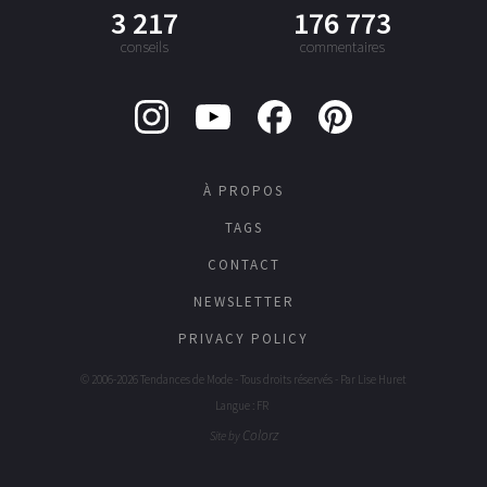
3 217
176 773
conseils
commentaires
À PROPOS
TAGS
CONTACT
NEWSLETTER
PRIVACY POLICY
© 2006-2026 Tendances de Mode - Tous droits réservés - Par
Lise Huret
Langue : FR
Colorz
Site by