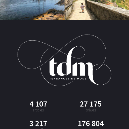
4 107
27 175
articles
brèves
3 217
176 804