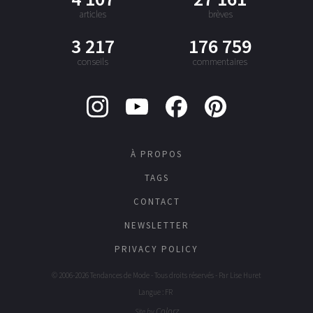
articles
brèves
3 217
176 759
conseils
commentaires
À PROPOS
TAGS
CONTACT
NEWSLETTER
PRIVACY POLICY
© 2006-2026 Tendances de Mode - Tous droits réservés - Par
Lise Huret
Langue : FR
Colorz
Site by