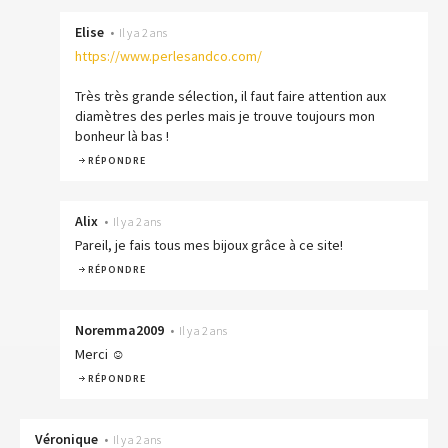
Elise
•
Il y a 2 ans
https://www.perlesandco.com/
Très très grande sélection, il faut faire attention aux
diamètres des perles mais je trouve toujours mon
bonheur là bas !
RÉPONDRE
Alix
•
Il y a 2 ans
Pareil, je fais tous mes bijoux grâce à ce site!
RÉPONDRE
Noremma2009
•
Il y a 2 ans
Merci ☺️
RÉPONDRE
Véronique
•
Il y a 2 ans