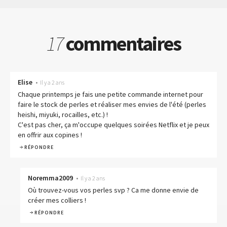
17
commentaires
Elise
•
Il y a 2 ans
Chaque printemps je fais une petite commande internet pour
faire le stock de perles et réaliser mes envies de l'été (perles
heishi, miyuki, rocailles, etc.) !
C'est pas cher, ça m'occupe quelques soirées Netflix et je peux
en offrir aux copines !
RÉPONDRE
Noremma2009
•
Il y a 2 ans
Où trouvez-vous vos perles svp ? Ca me donne envie de
créer mes colliers !
RÉPONDRE