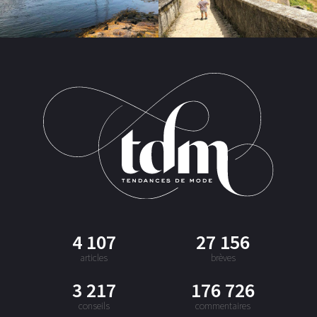
4 107
27 156
articles
brèves
3 217
176 726
conseils
commentaires