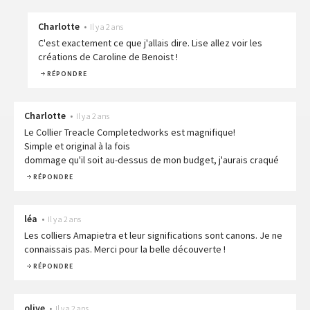
Charlotte
•
Il y a 2 ans
C'est exactement ce que j'allais dire. Lise allez voir les
créations de Caroline de Benoist !
RÉPONDRE
Charlotte
•
Il y a 2 ans
Le Collier Treacle Completedworks est magnifique!
Simple et original à la fois
dommage qu'il soit au-dessus de mon budget, j'aurais craqué
RÉPONDRE
léa
•
Il y a 2 ans
Les colliers Amapietra et leur significations sont canons. Je ne
connaissais pas. Merci pour la belle découverte !
RÉPONDRE
olive
•
Il y a 2 ans