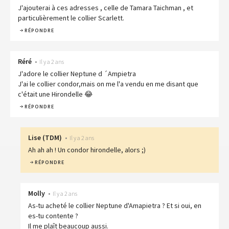
J'ajouterai à ces adresses , celle de Tamara Taichman , et
particulièrement le collier Scarlett.
RÉPONDRE
Réré
•
Il y a 2 ans
J'adore le collier Neptune d ´Ampietra
J'ai le collier condor,mais on me l'a vendu en me disant que
c'était une Hirondelle 😂
RÉPONDRE
Lise
(
TDM
)
•
Il y a 2 ans
Ah ah ah ! Un condor hirondelle, alors ;)
RÉPONDRE
Molly
•
Il y a 2 ans
As-tu acheté le collier Neptune d'Amapietra ? Et si oui, en
es-tu contente ?
Il me plaît beaucoup aussi.