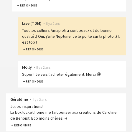
RÉPONDRE
Lise
(
TDM
)
•
Il y a 2 ans
Tout les colliers Amapietra sont beaux et de bonne
qualité :) Oui, j'ai le Neptune. Je le porte sur la photo ;) Il
est top !
RÉPONDRE
Molly
•
Il y a 2 ans
Super ! Je vais l'acheter également. Merci 😀
RÉPONDRE
Géraldine
•
Il y a 2 ans
Jolies inspirations!
La box locket home me fait penser aux creations de Caroline
de Benoist. Bcp moins chères :-)
RÉPONDRE