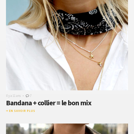
-
Il y a 11 ans
7
Bandana + collier = le bon mix
EN SAVOIR PLUS