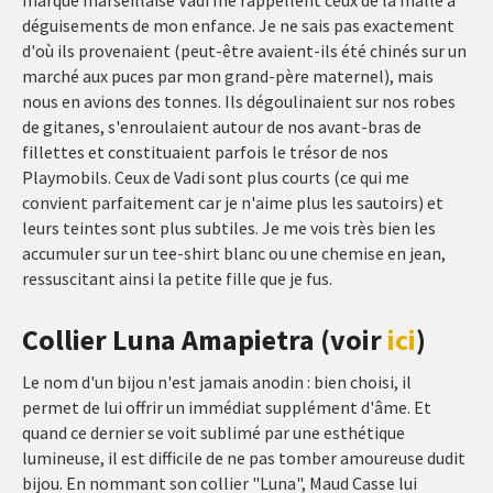
marque marseillaise Vadi me rappellent ceux de la malle à
déguisements de mon enfance. Je ne sais pas exactement
d'où ils provenaient (peut-être avaient-ils été chinés sur un
marché aux puces par mon grand-père maternel), mais
nous en avions des tonnes. Ils dégoulinaient sur nos robes
de gitanes, s'enroulaient autour de nos avant-bras de
fillettes et constituaient parfois le trésor de nos
Playmobils. Ceux de Vadi sont plus courts (ce qui me
convient parfaitement car je n'aime plus les sautoirs) et
leurs teintes sont plus subtiles. Je me vois très bien les
accumuler sur un tee-shirt blanc ou une chemise en jean,
ressuscitant ainsi la petite fille que je fus.
Collier Luna Amapietra (voir
ici
)
Le nom d'un bijou n'est jamais anodin : bien choisi, il
permet de lui offrir un immédiat supplément d'âme. Et
quand ce dernier se voit sublimé par une esthétique
lumineuse, il est difficile de ne pas tomber amoureuse dudit
bijou. En nommant son collier "Luna", Maud Casse lui