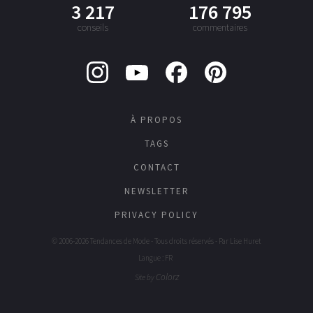
3 217
176 795
conseils
commentaires
À PROPOS
TAGS
CONTACT
NEWSLETTER
PRIVACY POLICY
© 2006-2026 Tendances de Mode - Tous droits réservés - Par
Lise Huret
Langue : FR
Colorz
Site by