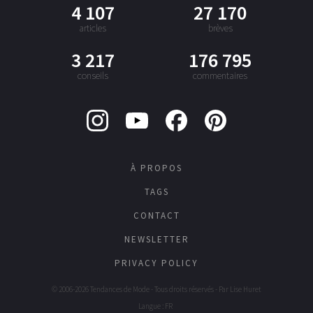
4 107
27 170
articles
brèves
3 217
176 795
conseils
commentaires
À PROPOS
TAGS
CONTACT
NEWSLETTER
PRIVACY POLICY
© 2006-2026 Tendances de Mode - Tous droits réservés - Par
Lise Huret
Langue : FR