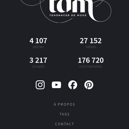
4 107
27 152
articles
brèves
3 217
176 720
conseils
commentaires
À PROPOS
TAGS
CONTACT