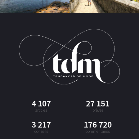
4 107
27 151
articles
brèves
3 217
176 720
conseils
commentaires