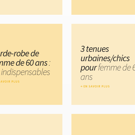
3 tenues
rde-robe de
urbaines/chics
mme de 60 ans
:
pour
femme de 
s indispensables
ans
SAVOIR PLUS
EN SAVOIR PLUS