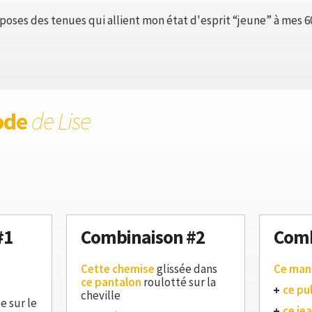
oses des tenues qui allient mon état d'esprit “jeune” à mes 60
ode
de Lise
#1
Combinaison #2
Comb
Cette chemise
glissée dans
Ce man
ce pantalon
roulotté sur la
ce pul
cheville
e sur le
ce je