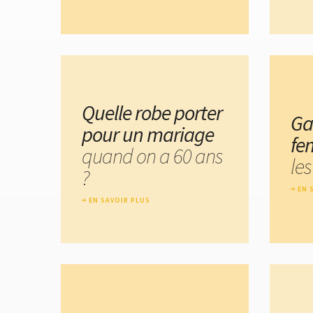
Quelle robe porter
Ga
pour un mariage
fe
quand on a 60 ans
le
?
EN 
EN SAVOIR PLUS