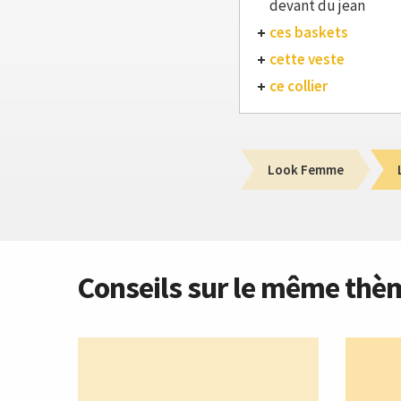
devant du jean
ces baskets
cette veste
ce collier
Look Femme
Conseils sur le même thè