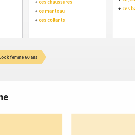
ces chaussures
ces b
ce manteau
ces collants
Look femme 60 ans
me