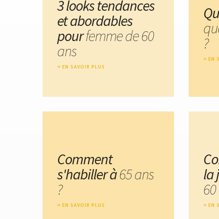
3 looks tendances
Qu
et abordables
qu
pour
femme de 60
?
ans
EN 
EN SAVOIR PLUS
Comment
Co
s'habiller à
65 ans
la
?
60
EN SAVOIR PLUS
EN 