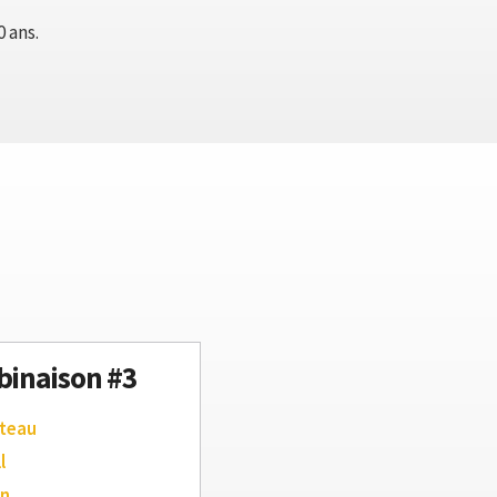
 ans.
inaison #3
teau
l
an