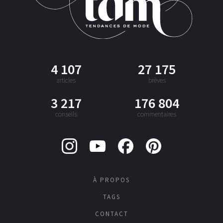
4 107
27 175
articles
brèves
3 217
176 804
conseils
commentaires
À PROPOS
TAGS
CONTACT