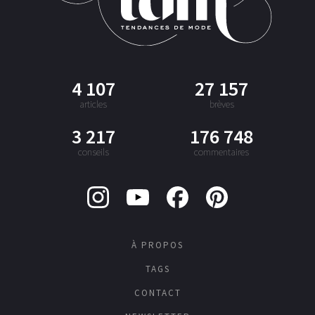
4 107
27 157
articles
brèves
3 217
176 748
conseils
commentaires
À PROPOS
TAGS
CONTACT