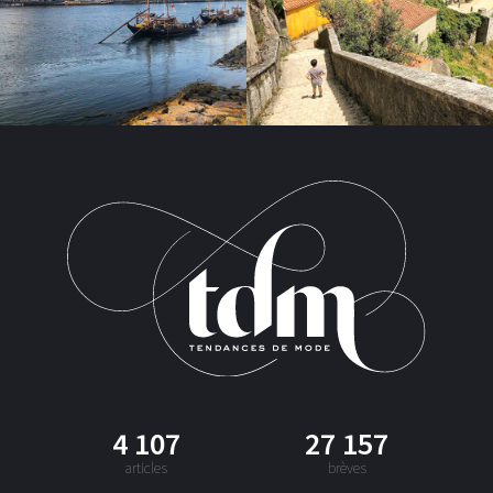
4 107
27 157
articles
brèves