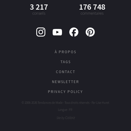
3 217
176 748
conseils
commentaires
À PROPOS
TAGS
CONTACT
NEWSLETTER
PRIVACY POLICY
© 2006-2026 Tendances de Mode - Tous droits réservés - Par
Lise Huret
Langue : FR
Colorz
Site by