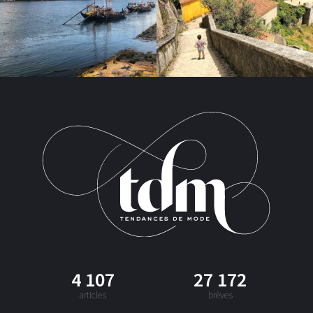
4 107
27 172
articles
brèves