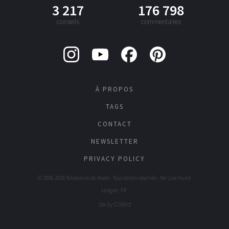
3 217
176 798
conseils
commentaires
À PROPOS
TAGS
CONTACT
NEWSLETTER
PRIVACY POLICY
© 2006-2026 Tendances de Mode - Tous droits réservés - Par
Lise Huret
Langue : FR
Colorz
Site by