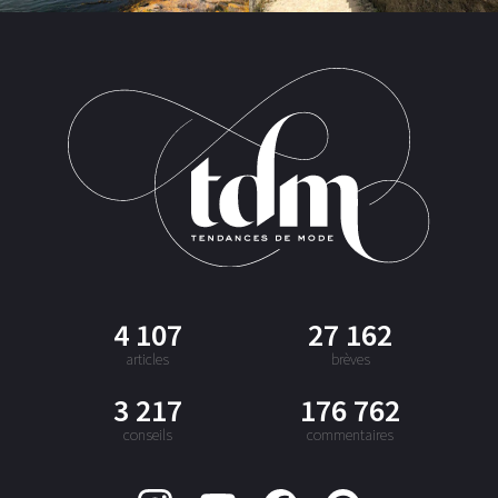
4 107
27 162
articles
brèves
3 217
176 762
conseils
commentaires