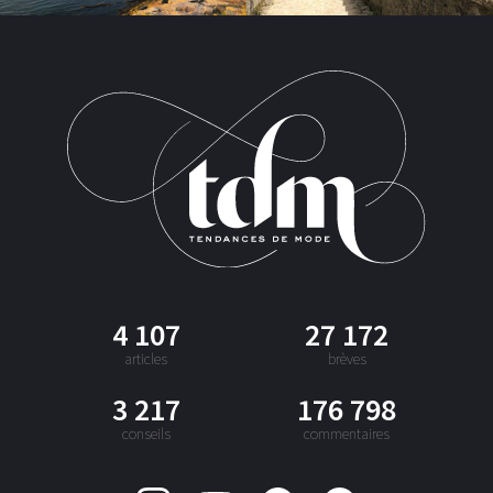
4 107
27 172
articles
brèves
3 217
176 798
conseils
commentaires