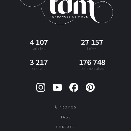
4 107
27 157
articles
brèves
3 217
176 748
conseils
commentaires
À PROPOS
TAGS
CONTACT