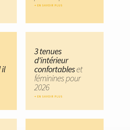
EN SAVOIR PLUS
3 tenues
d'intérieur
il
confortables
et
féminines pour
2026
EN SAVOIR PLUS