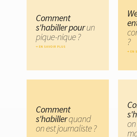
We
Comment
en
s'habiller pour
un
co
pique-nique ?
?
EN SAVOIR PLUS
EN 
C
Comment
s'
s'habiller
quand
on
on est journaliste ?
ma