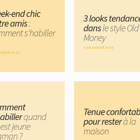
ek-end chic
3 looks tendanc
tre amis
:
dans
le style Old
mment s'habiller
Money
EN SAVOIR PLUS
SAVOIR PLUS
omment
Tenue confortab
habiller
quand
pour rester
à la
 est jeune
maison
man ?