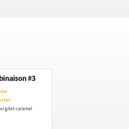
inaison #3
robe
ottes
xi gilet caramel