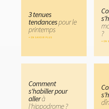
C
3 tenues
s'h
tendances
pour le
mo
printemps
?
EN SAVOIR PLUS
EN 
Comment
C
s'habiller pour
s'
aller
à
dîn
l'hippodrome ?