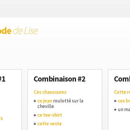
ode
de Lise
#1
Combinaison #2
Comb
Ces chaussures
Cette 
ce jean
roulotté sur la
ces b
cheville
un ma
ce tee-shirt
es
cette veste