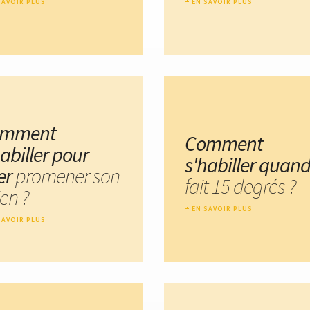
SAVOIR PLUS
EN SAVOIR PLUS
omment
Comment
abiller pour
s'habiller quand 
ler
promener son
fait 15 degrés ?
en ?
EN SAVOIR PLUS
SAVOIR PLUS