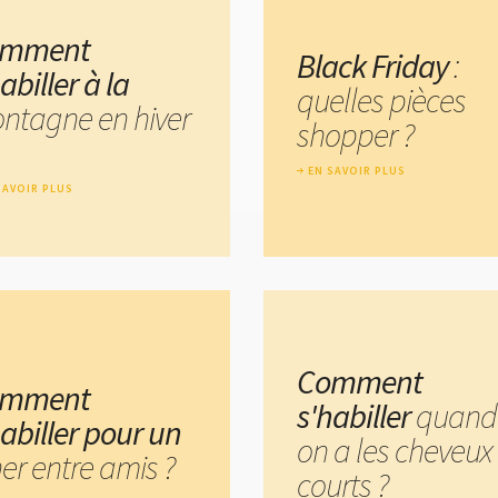
omment
Black Friday
:
abiller à la
quelles pièces
ntagne en hiver
shopper ?
EN SAVOIR PLUS
SAVOIR PLUS
Comment
omment
s'habiller
quand
habiller pour un
on a les cheveux
er entre amis ?
courts ?