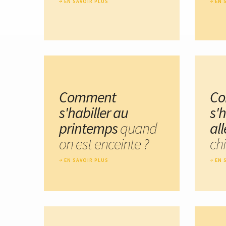
EN SAVOIR PLUS
EN 
Comment
C
s'habiller au
s'h
printemps
quand
al
on est enceinte ?
chi
EN SAVOIR PLUS
EN 