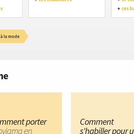
es
ces b
 à la mode
me
mment porter
Comment
 pyjama en
s'habiller pour 