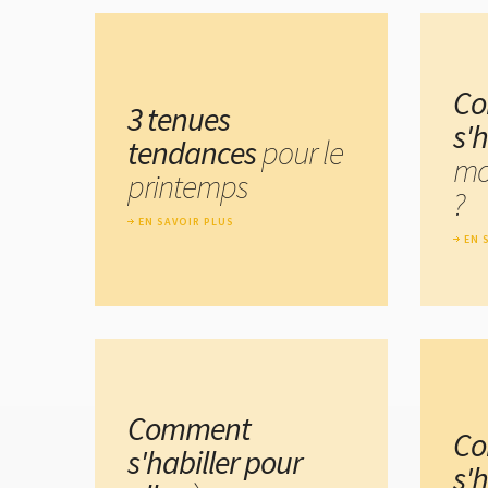
C
3 tenues
s'h
tendances
pour le
mo
printemps
?
EN SAVOIR PLUS
EN 
Comment
C
s'habiller pour
s'