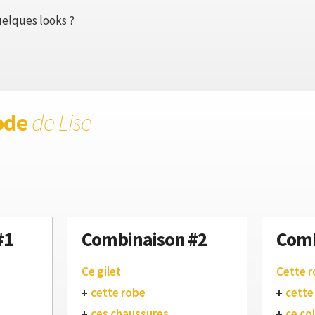
elques looks ?
ode
de Lise
#1
Combinaison #2
Comb
Ce gilet
Cette 
cette robe
cette
ces chaussures
ce col