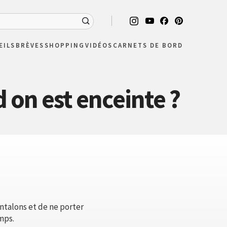
EILS
BRÈVES
SHOPPING
VIDÉOS
CARNETS DE BORD
on est enceinte ?
antalons et de ne porter
mps.