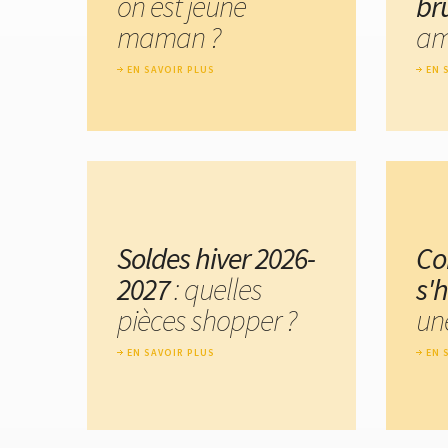
on est jeune
br
maman ?
am
EN SAVOIR PLUS
EN 
Soldes hiver 2026-
C
2027
: quelles
s'h
pièces shopper ?
un
EN SAVOIR PLUS
EN 