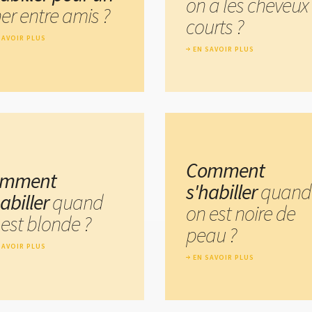
on a les cheveux
er entre amis ?
courts ?
SAVOIR PLUS
EN SAVOIR PLUS
Comment
omment
s'habiller
quand
habiller
quand
on est noire de
 est blonde ?
peau ?
SAVOIR PLUS
EN SAVOIR PLUS