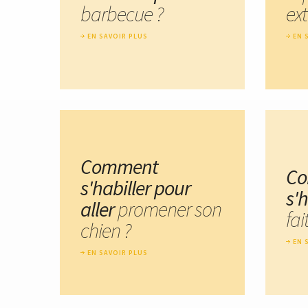
barbecue ?
ext
EN SAVOIR PLUS
EN 
Comment
C
s'habiller pour
s'h
aller
promener son
fai
chien ?
EN 
EN SAVOIR PLUS