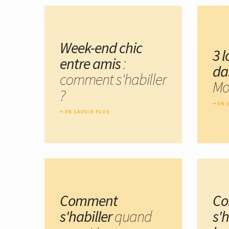
Week-end chic
3 
entre amis
:
da
comment s'habiller
Mo
?
EN 
EN SAVOIR PLUS
Comment
C
s'habiller
quand
s'