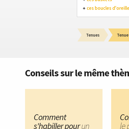
ces boucles d'oreill
Tenues
Tenue
Conseils sur le même thè
Comment
Co
s'habiller pour
un
le