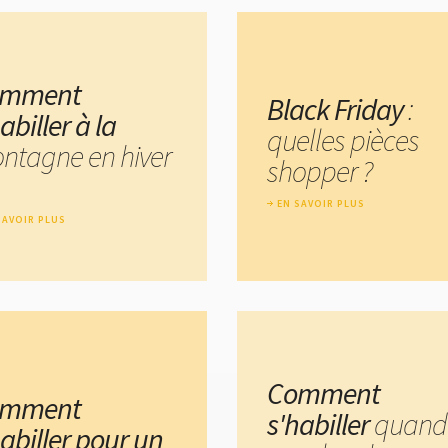
omment
Black Friday
:
abiller à la
quelles pièces
ntagne en hiver
shopper ?
EN SAVOIR PLUS
SAVOIR PLUS
Comment
omment
s'habiller
quand
habiller pour un