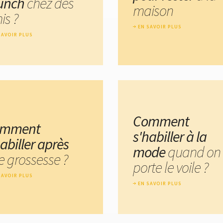
unch
chez des
maison
is ?
EN SAVOIR PLUS
SAVOIR PLUS
Comment
omment
s'habiller à la
abiller après
mode
quand on
e grossesse ?
porte le voile ?
SAVOIR PLUS
EN SAVOIR PLUS