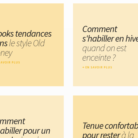
Comment
looks tendances
s'habiller en hiv
ns
le style Old
quand on est
ney
enceinte ?
SAVOIR PLUS
EN SAVOIR PLUS
omment
Tenue confortab
habiller pour un
pour rester
à la