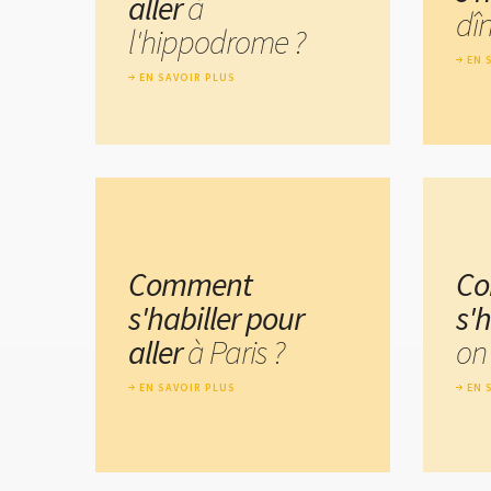
aller
à
dîn
l'hippodrome ?
EN 
EN SAVOIR PLUS
Comment
C
s'habiller pour
s'
aller
à Paris ?
on
EN SAVOIR PLUS
EN 