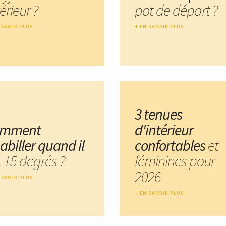
érieur ?
pot de départ ?
SAVOIR PLUS
EN SAVOIR PLUS
3 tenues
omment
d'intérieur
abiller quand il
confortables
et
t 15 degrés ?
féminines pour
2026
SAVOIR PLUS
EN SAVOIR PLUS