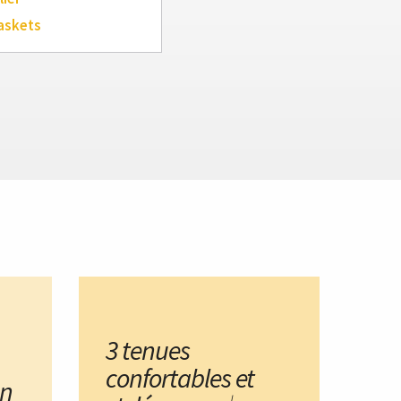
askets
3 tenues
confortables et
un