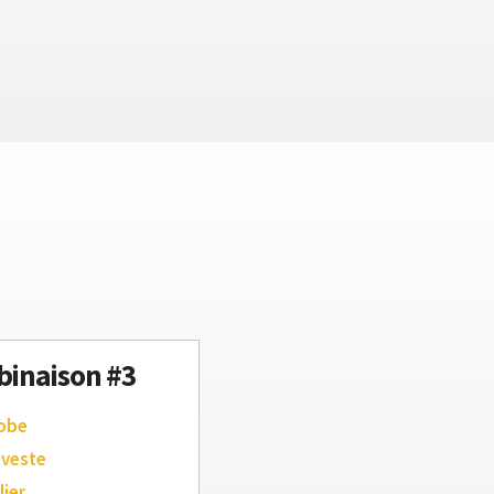
inaison #3
robe
 veste
lier