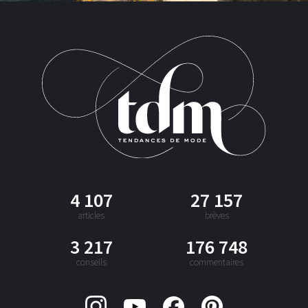
4 107
27 157
articles
brèves
3 217
176 748
conseils
commentaires