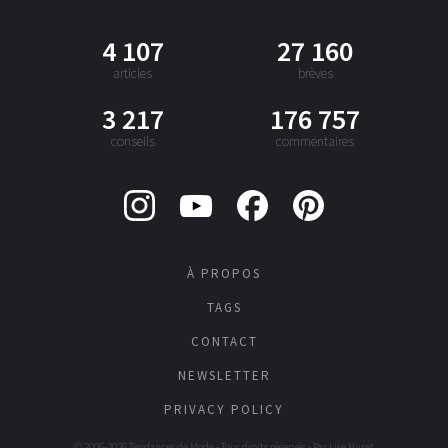
4 107
27 160
articles
brèves
3 217
176 757
conseils
commentaires
À PROPOS
TAGS
CONTACT
NEWSLETTER
PRIVACY POLICY
© 2006-2026 Tendances de Mode - Tous droits réservés - Par
Lise Huret