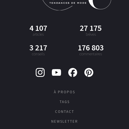
4 107
27 175
articles
brèves
3 217
176 803
conseils
commentaires
À PROPOS
TAGS
CONTACT
NEWSLETTER