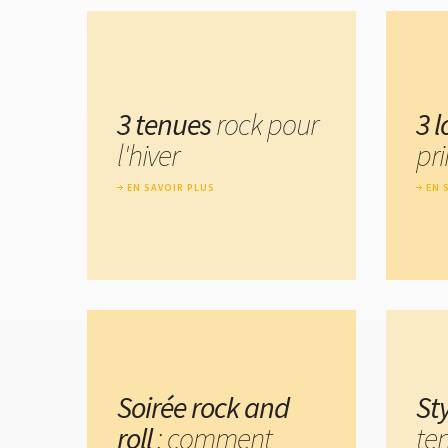
3 tenues
rock pour
3 
l'hiver
pr
EN SAVOIR PLUS
EN 
Soirée rock and
St
roll
: comment
ten