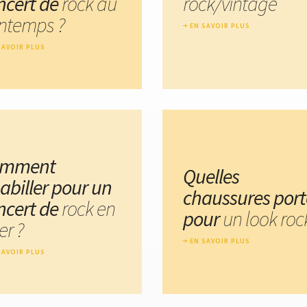
ncert de
rock au
rock/vintage
intemps ?
EN SAVOIR PLUS
SAVOIR PLUS
omment
Quelles
habiller pour un
chaussures port
ncert de
rock en
pour
un look roc
er ?
EN SAVOIR PLUS
SAVOIR PLUS