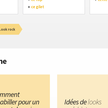
ce gilet
Look rock
me
omment
habiller pour un
Idées de
looks