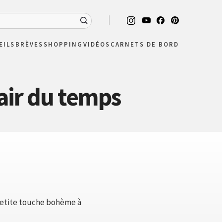
EILS
BRÈVES
SHOPPING
VIDÉOS
CARNETS DE BORD
air du temps
 petite touche bohème à