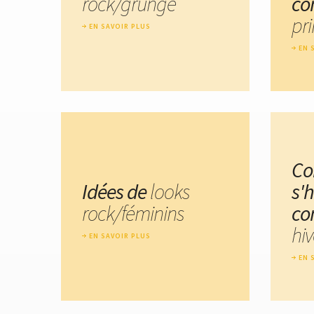
rock/grunge
co
pr
EN SAVOIR PLUS
EN 
C
Idées de
looks
s'
rock/féminins
co
hiv
EN SAVOIR PLUS
EN 