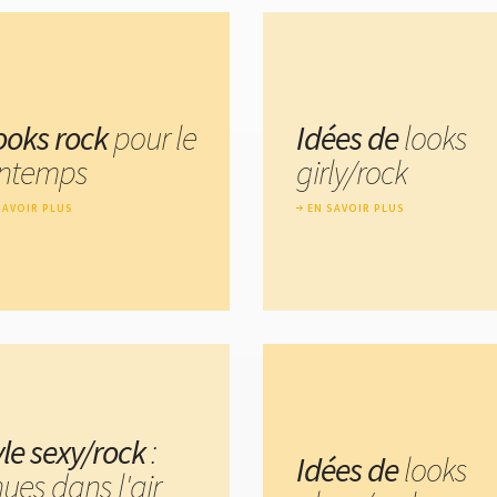
looks rock
pour le
Idées de
looks
intemps
girly/rock
SAVOIR PLUS
EN SAVOIR PLUS
yle sexy/rock
:
Idées de
looks
ues dans l'air