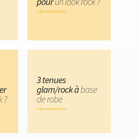
pour
un look rock ?
EN SAVOIR PLUS
3 tenues
er
glam/rock à
base
k ?
de robe
EN SAVOIR PLUS