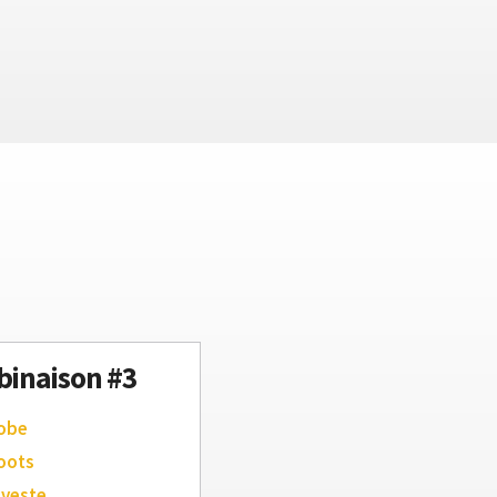
inaison #3
robe
oots
 veste