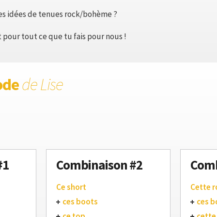
es idées de tenues rock/bohème ?
t pour tout ce que tu fais pour nous !
ode
de Lise
#1
Combinaison #2
Comb
Ce short
Cette 
ces boots
ces b
ce top
cette