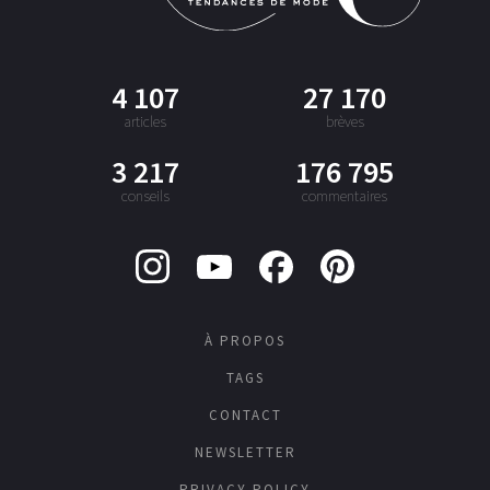
4 107
27 170
articles
brèves
3 217
176 795
conseils
commentaires
À PROPOS
TAGS
CONTACT
NEWSLETTER
PRIVACY POLICY