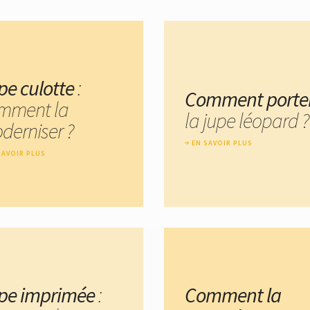
pe culotte
:
Comment porte
mment la
la jupe léopard ?
derniser ?
EN SAVOIR PLUS
SAVOIR PLUS
pe imprimée
:
Comment la