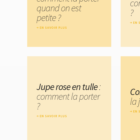
co
quand on est
?
petite ?
EN 
EN SAVOIR PLUS
Jupe rose en tulle
:
Co
comment la porter
la
?
EN 
EN SAVOIR PLUS