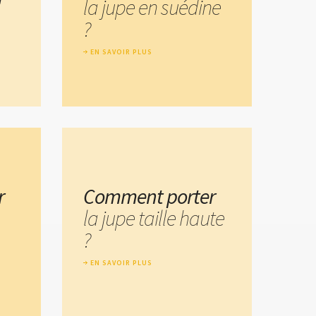
la jupe en suédine
?
EN SAVOIR PLUS
r
Comment porter
la jupe taille haute
?
EN SAVOIR PLUS