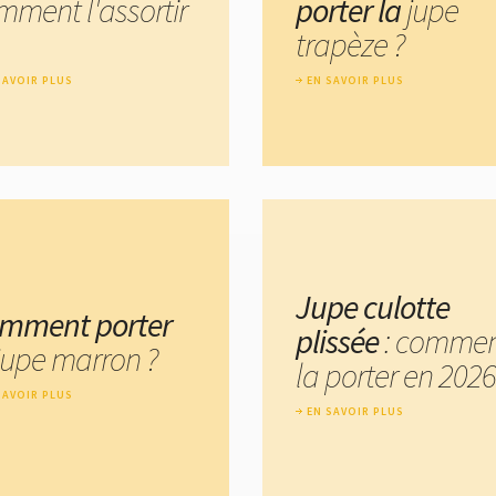
mment l'assortir
porter la
jupe
trapèze ?
SAVOIR PLUS
EN SAVOIR PLUS
Jupe culotte
mment porter
plissée
: comme
 jupe marron ?
la porter en 2026
SAVOIR PLUS
EN SAVOIR PLUS