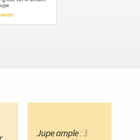
 jupe
 veste
Jupe ample
: 3
r