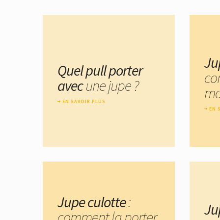
Ju
Quel pull porter
co
avec
une jupe ?
mo
EN SAVOIR PLUS
EN 
Jupe culotte
:
Ju
comment la porter