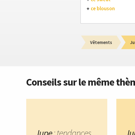
ce blouson
Vêtements
Ju
Conseils sur le même thè
Jupe
: tendances
Ju