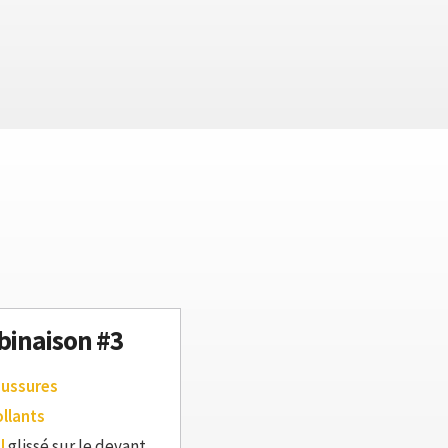
inaison #3
aussures
ollants
l
glissé sur le devant