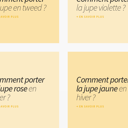
 jupe en tweed ?
la jupe violette ?
SAVOIR PLUS
EN SAVOIR PLUS
mment porter
Comment porte
 jupe rose
en
la jupe jaune
en
er ?
hiver ?
SAVOIR PLUS
EN SAVOIR PLUS