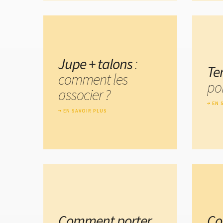
Jupe + talons
:
Te
comment les
po
associer ?
EN 
EN SAVOIR PLUS
Comment porter
Co