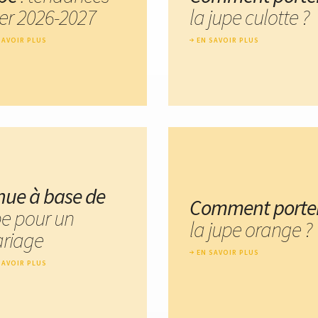
ver 2026-2027
la jupe culotte ?
SAVOIR PLUS
EN SAVOIR PLUS
nue à base de
Comment porte
pe pour un
la jupe orange ?
riage
EN SAVOIR PLUS
SAVOIR PLUS