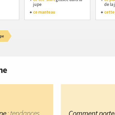
jupe
de la
ce manteau
cette
pe
me
pe
: tendances
Comment porte