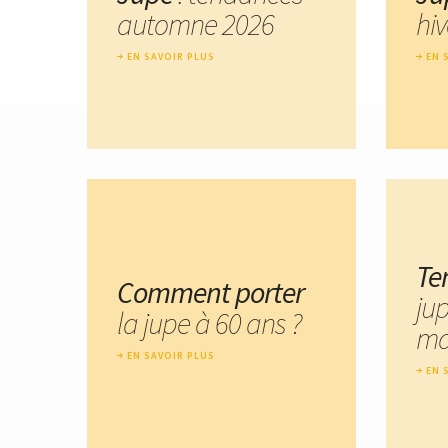
automne 2026
hi
EN SAVOIR PLUS
EN 
Te
Comment porter
ju
la jupe à 60 ans ?
ma
EN SAVOIR PLUS
EN 