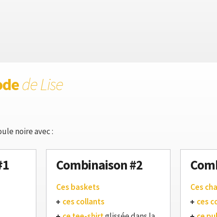
ode
de Lise
ule noire avec :
#1
Combinaison #2
Comb
Ces baskets
Ces ch
ces collants
ces c
ce tee-shirt
glissée dans la
ce pul