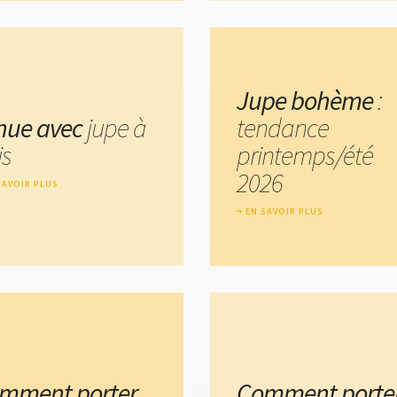
Jupe bohème
:
nue avec
jupe à
tendance
is
printemps/été
2026
SAVOIR PLUS
EN SAVOIR PLUS
mment porter
Comment porte