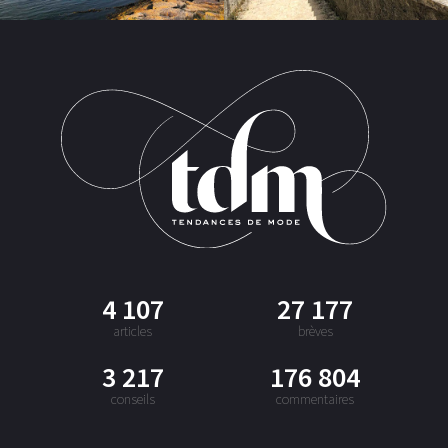
4 107
27 177
articles
brèves
3 217
176 804
conseils
commentaires